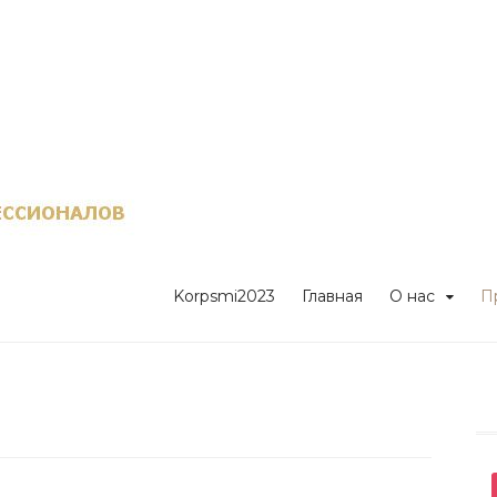
Клуб казахстан
профессионало
Korpsmi2023
Главная
О нас
П