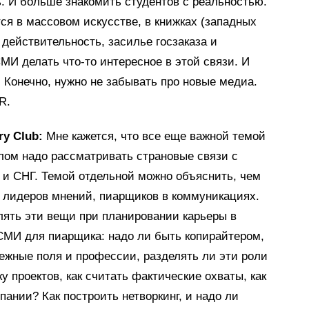
ь. И больше знакомить студентов с реальностью.
ся в массовом искусстве, в книжках (западных
 действительность, засилье госзаказа и
И делать что-то интересное в этой связи. И
 Конечно, нужно не забывать про новые медиа.
R.
y Club:
Мне кажется, что все еще важной темой
углом надо рассматривать страновые связи с
и СНГ. Темой отдельной можно объяснить, чем
ы лидеров мнений, пиарщиков в коммуникациях.
лять эти вещи при планировании карьеры в
 СМИ для пиарщика: надо ли быть копирайтером,
ежные поля и профессии, разделять ли эти роли
у проектов, как считать фактические охваты, как
ании? Как построить нетворкинг, и надо ли