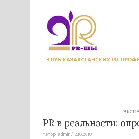
Перейти
к
содержанию
ЭКСП
PR в реальности: оп
Автор:
admin
12.10.2018