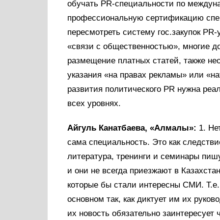
обучать PR-специальности по междун
профессиональную сертификацию спец
пересмотреть систему гос.закупок PR
«связи с общественностью», многие д
размещение платных статей, также нео
указания «на правах рекламы» или «на
развития политического PR нужна реа
всех уровнях.
Айгуль Канатбаева, «Алмалы»:
1. Не
сама специальность. Это как следствие
литература, тренинги и семинары пишу
и они не всегда приезжают в Казахста
которые бы стали интересны СМИ. Т.е.
основном так, как диктует им их руков
их новость обязательно заинтересует 