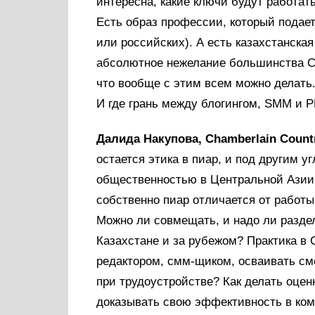
интересна, какие ключи будут работат
Есть образ профессии, который подает
или российских). А есть казахстанская
абсолютное нежелание большинства СМ
что вообще с этим всем можно делать.
И где грань между блогингом, SMM и P
Далида Накупова, Chamberlain Countr
остается этика в пиар, и под другим 
общественностью в Центральной Азии 
собственно пиар отличается от работ
Можно ли совмещать, и надо ли разде
Казахстане и за рубежом? Практика в
редактором, смм-щиком, осваивать см
при трудоустройстве? Как делать оценк
доказывать свою эффективность в комп