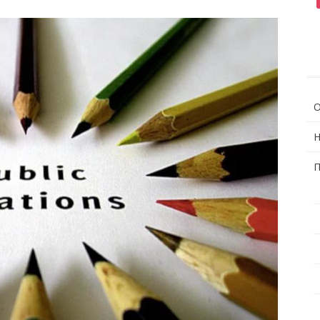
О
Н
П